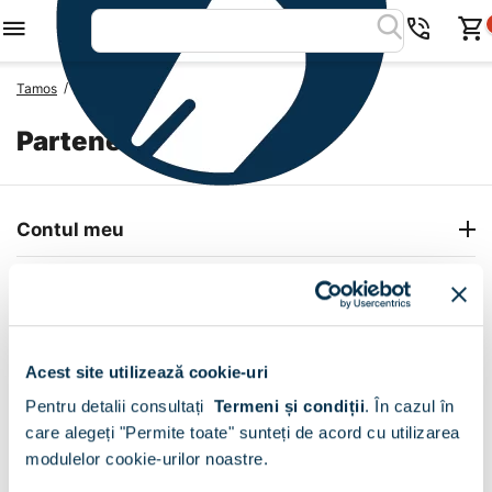
/
Tamos
Parteneri
Parteneri
Contul meu
Info Center
Livrare
Acest site utilizează cookie-uri
Contact
Pentru detalii consultați
Termeni și condiții
.
În cazul în
care alegeți "Permite toate" sunteți de acord cu utilizarea
modulelor cookie-urilor noastre.