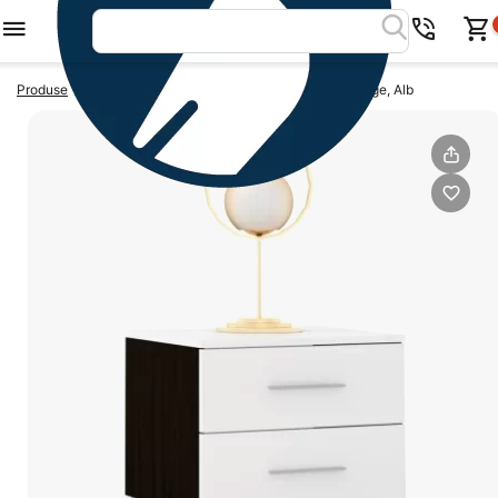
>
>
Produse
Noptiere
Noptiera MATERO 2 sertare, Wenge, Alb