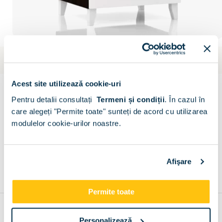
Livrare gratuita
Estimare: 9 aug - 28 aug
LINEA
Acest site utilizează cookie-uri
Noptiera MATERO 2 sertare, Wenge, Alb
Pentru detalii consultați
Termeni și condiții
.
În cazul în
Scrie un comentariu
(0)
care alegeți "Permite toate" sunteți de acord cu utilizarea
modulelor cookie-urilor noastre.
CONFIGURATOR
Descriere
Metode de plata
Livrare
Recenzii
Afişare
Permite toate
Recomandari
Personalizează