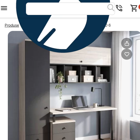
>
>
Produse
Birouri cu depozitare
Mobilier birou STUDIO 6