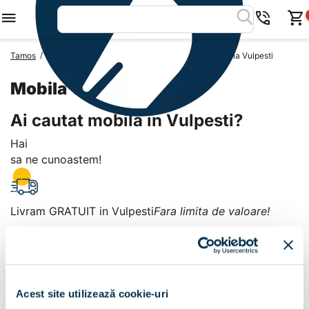
/
/
/
Tamos
Mobila Romania
Mobila Judetul Arges
Mobila Vulpesti
Mobila Vulpesti
Ai cautat mobila in Vulpesti?
Hai
sa ne cunoastem!
Livram GRATUIT in Vulpesti
Fara limita de valoare!
+
Plata la livrare sau in magazin
6 modalitati de plata in
Acest site utilizează cookie-uri
Vulpesti