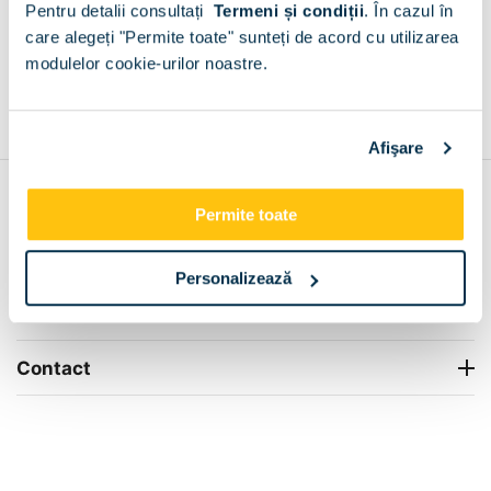
Pentru detalii consultați
Termeni și condiții
.
În cazul în
+
care alegeți "Permite toate" sunteți de acord cu utilizarea
modulelor cookie-urilor noastre.
Grantie de producator 24 luni
Rezolvam orice situatie!
+
Afişare
Contul meu
Permite toate
Info Center
Personalizează
Livrare
Contact