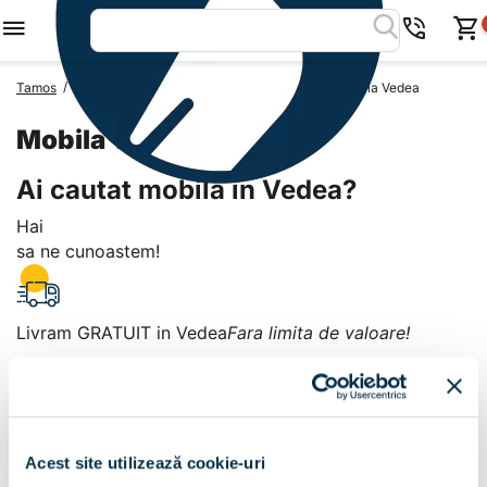
/
/
/
Tamos
Mobila Romania
Mobila Judetul Arges
Mobila Vedea
Mobila Vedea
Ai cautat mobila in Vedea?
Hai
sa ne cunoastem!
Livram GRATUIT in Vedea
Fara limita de valoare!
+
Plata la livrare sau in magazin
6 modalitati de plata in
Acest site utilizează cookie-uri
Vedea