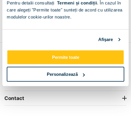
Pentru detalii consultați
Termeni și condiții
.
În cazul în
+
care alegeți "Permite toate" sunteți de acord cu utilizarea
modulelor cookie-urilor noastre.
Grantie de producator 24 luni
Rezolvam orice situatie!
+
Afişare
Contul meu
Permite toate
Info Center
Personalizează
Livrare
Contact