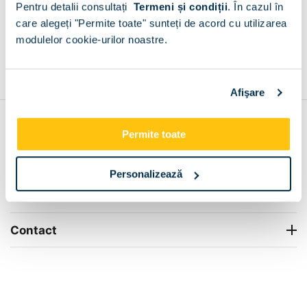
Pentru detalii consultați
Termeni și condiții
.
În cazul în
+
care alegeți "Permite toate" sunteți de acord cu utilizarea
modulelor cookie-urilor noastre.
Grantie de producator 24 luni
Rezolvam orice situatie!
+
Afişare
Contul meu
Permite toate
Info Center
Personalizează
Livrare
Contact