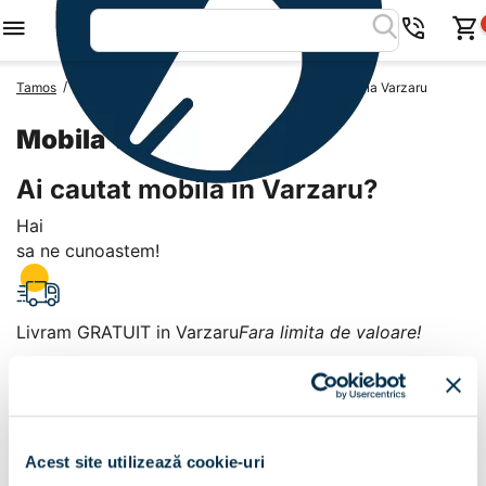
/
/
/
Tamos
Mobila Romania
Mobila Judetul Arges
Mobila Varzaru
Mobila Varzaru
Ai cautat mobila in Varzaru?
Hai
sa ne cunoastem!
Livram GRATUIT in Varzaru
Fara limita de valoare!
+
Plata la livrare sau in magazin
6 modalitati de plata in
Acest site utilizează cookie-uri
Varzaru