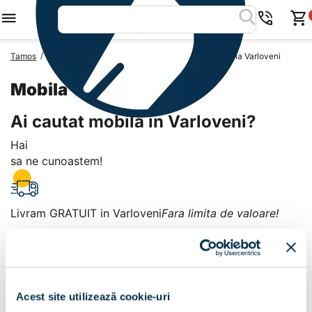
/
/
/
Tamos
Mobila Romania
Mobila Judetul Arges
Mobila Varloveni
Mobila Varloveni
Ai cautat mobila in Varloveni?
Hai
sa ne cunoastem!
Livram GRATUIT in Varloveni
Fara limita de valoare!
+
Plata la livrare sau in magazin
6 modalitati de plata in
Acest site utilizează cookie-uri
Varloveni