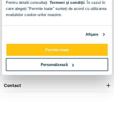
Pentru detalii consultați
Termeni și condiții
.
În cazul în
+
care alegeți "Permite toate" sunteți de acord cu utilizarea
modulelor cookie-urilor noastre.
Grantie de producator 24 luni
Rezolvam orice situatie!
+
Afişare
Contul meu
Permite toate
Info Center
Personalizează
Livrare
Contact