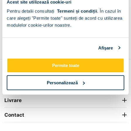
Acest site utilizează cookie-uri
Plata la livrare sau in magazin
6 modalitati de plata in
Pentru detalii consultați
Termeni și condiții
.
În cazul în
Valter Maracineanu
care alegeți "Permite toate" sunteți de acord cu utilizarea
+
modulelor cookie-urilor noastre.
Grantie de producator 24 luni
Rezolvam orice situatie!
Afişare
+
Permite toate
Contul meu
Personalizează
Info Center
Livrare
Contact