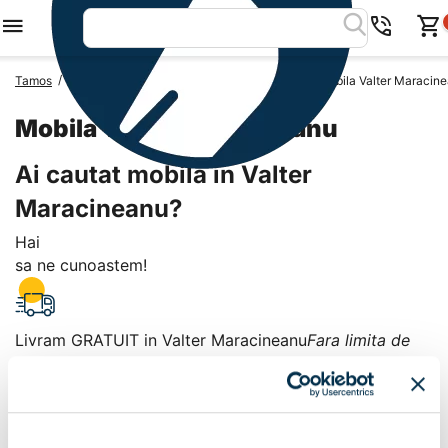
/
/
/
Tamos
Mobila Romania
Mobila Judetul Giurgiu
Mobila Valter Maracin
Mobila Valter Maracineanu
Ai cautat mobila in Valter
Maracineanu?
Hai
sa ne cunoastem!
Livram GRATUIT in Valter Maracineanu
Fara limita de
valoare!
+