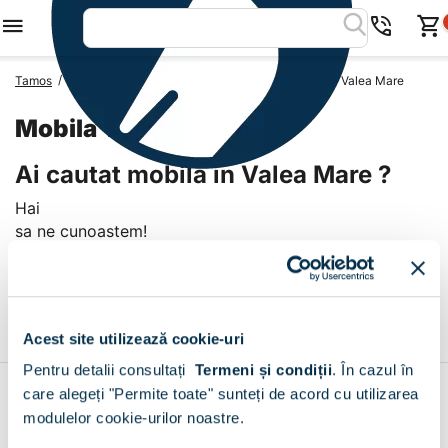
/
/
/
Tamos
Mobila Romania
Mobila Judetul Dolj
Mobila Valea Mare
Mobila Valea Mare
Ai cautat mobila in Valea Mare ?
Hai
sa ne cunoastem!
Livrare prin curier in Valea Mare
+
Acest site utilizează cookie-uri
Pentru detalii consultați
Termeni și condiții
.
În cazul în
care alegeți "Permite toate" sunteți de acord cu utilizarea
Contul meu
modulelor cookie-urilor noastre.