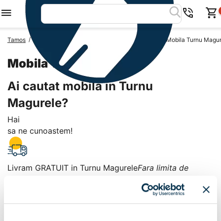
/
/
/
Tamos
Mobila Romania
Mobila Judetul Teleorman
Mobila Turnu Magur
Mobila Turnu Magurele
Ai cautat mobila in Turnu
Magurele?
Hai
sa ne cunoastem!
Livram GRATUIT in Turnu Magurele
Fara limita de
valoare!
+