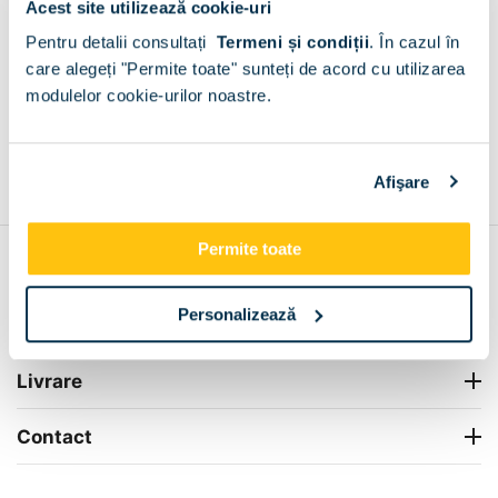
Acest site utilizează cookie-uri
Plata la livrare sau in magazin
6 modalitati de plata in
Pentru detalii consultați
Termeni și condiții
.
În cazul în
Turnu Magurele
care alegeți "Permite toate" sunteți de acord cu utilizarea
+
modulelor cookie-urilor noastre.
Grantie de producator 24 luni
Rezolvam orice situatie!
Afişare
+
Permite toate
Contul meu
Personalizează
Info Center
Livrare
Contact