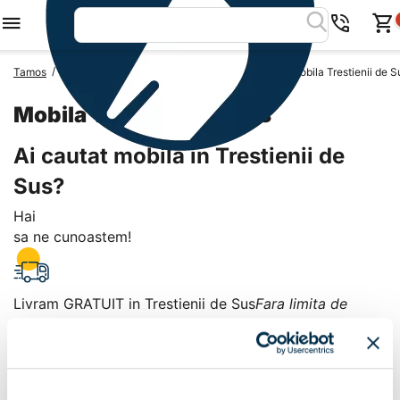
/
/
/
Tamos
Mobila Romania
Mobila Judetul Prahova
Mobila Trestienii de S
Mobila Trestienii de Sus
Ai cautat mobila in Trestienii de
Sus?
Hai
sa ne cunoastem!
Livram GRATUIT in Trestienii de Sus
Fara limita de
valoare!
+