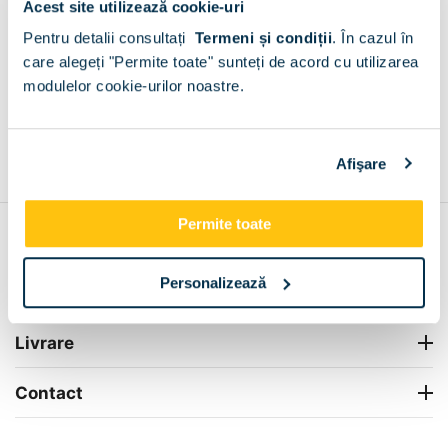
Acest site utilizează cookie-uri
Plata la livrare sau in magazin
6 modalitati de plata in
Pentru detalii consultați
Termeni și condiții
.
În cazul în
Trestienii de Sus
care alegeți "Permite toate" sunteți de acord cu utilizarea
+
modulelor cookie-urilor noastre.
Grantie de producator 24 luni
Rezolvam orice situatie!
Afişare
+
Permite toate
Contul meu
Personalizează
Info Center
Livrare
Contact