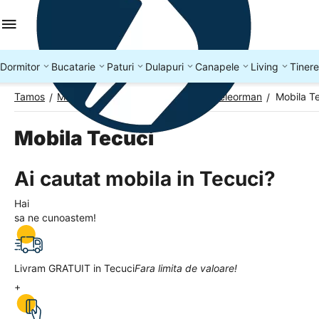
Dormitor
Bucatarie
Paturi
Dulapuri
Canapele
Living
Tinere
Tamos
Mobila Romania
Mobila Judetul Teleorman
Mobila T
/
/
/
Mobila Tecuci
Ai cautat mobila in Tecuci?
Hai
sa ne cunoastem!
Livram GRATUIT in Tecuci
Fara limita de valoare!
+