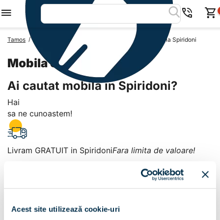
/
/
/
Tamos
Mobila Romania
Mobila Judetul Arges
Mobila Spiridoni
Mobila Spiridoni
Ai cautat mobila in Spiridoni?
Hai
sa ne cunoastem!
Livram GRATUIT in Spiridoni
Fara limita de valoare!
+
Plata la livrare sau in magazin
6 modalitati de plata in
Acest site utilizează cookie-uri
Spiridoni