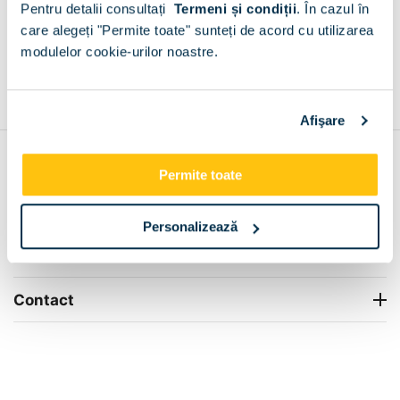
Pentru detalii consultați
Termeni și condiții
.
În cazul în
+
care alegeți "Permite toate" sunteți de acord cu utilizarea
modulelor cookie-urilor noastre.
Grantie de producator 24 luni
Rezolvam orice situatie!
+
Afişare
Contul meu
Permite toate
Info Center
Personalizează
Livrare
Contact