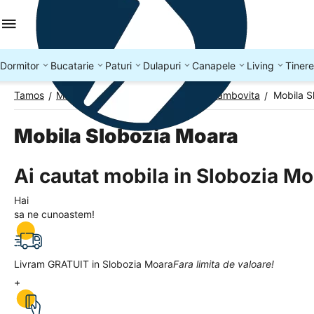
Dormitor
Bucatarie
Paturi
Dulapuri
Canapele
Living
Tinere
Tamos
Mobila Romania
Mobila Judetul Dambovita
Mobila S
/
/
/
Mobila Slobozia Moara
Ai cautat mobila in Slobozia M
Hai
sa ne cunoastem!
Livram GRATUIT in Slobozia Moara
Fara limita de valoare!
+