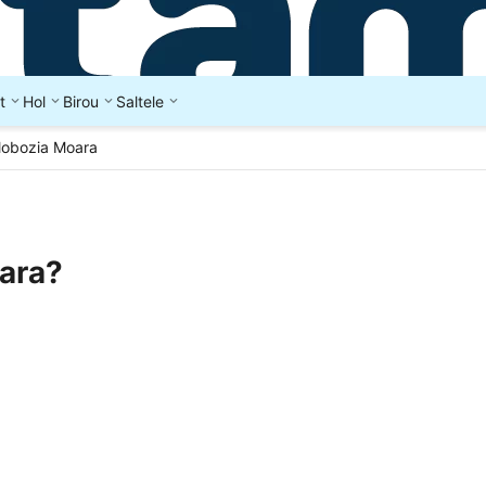
t
Hol
Birou
Saltele
lobozia Moara
oara?