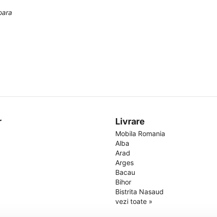
oara
r
Livrare
Mobila Romania
Alba
Arad
Arges
Bacau
Bihor
Bistrita Nasaud
vezi toate »