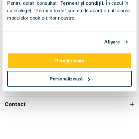
Pentru detalii consultați
Termeni și condiții
.
În cazul în
+
care alegeți "Permite toate" sunteți de acord cu utilizarea
modulelor cookie-urilor noastre.
Grantie de producator 24 luni
Rezolvam orice situatie!
+
Afişare
Contul meu
Permite toate
Info Center
Personalizează
Livrare
Contact