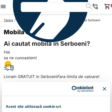
/
/
/
Tamos
Mobila Romania
Mobila Judetul Arges
Mobila Serboeni
Mobila Serboeni
Ai cautat mobila in Serboeni?
Hai
sa ne cunoastem!
Livram GRATUIT in Serboeni
Fara limita de valoare!
+
Plata la livrare sau in magazin
6 modalitati de plata in
Acest site utilizează cookie-uri
Serboeni