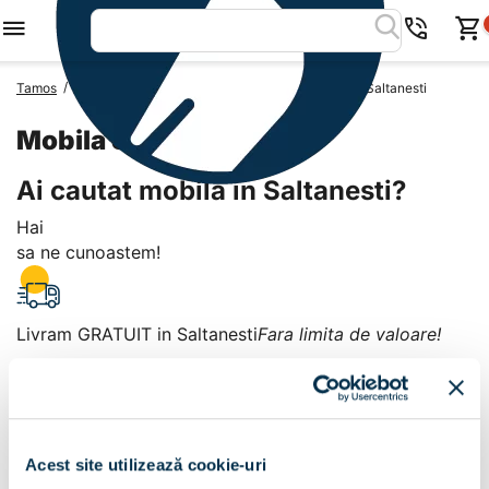
/
/
/
Tamos
Mobila Romania
Mobila Judetul Olt
Mobila Saltanesti
Mobila Saltanesti
Ai cautat mobila in Saltanesti?
Hai
sa ne cunoastem!
Livram GRATUIT in Saltanesti
Fara limita de valoare!
+
Plata la livrare sau in magazin
6 modalitati de plata in
Acest site utilizează cookie-uri
Saltanesti