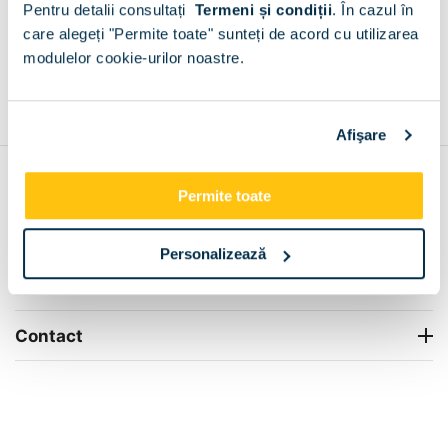
Pentru detalii consultați
Termeni și condiții
.
În cazul în
+
care alegeți "Permite toate" sunteți de acord cu utilizarea
modulelor cookie-urilor noastre.
Grantie de producator 24 luni
Rezolvam orice situatie!
+
Afişare
Contul meu
Permite toate
Info Center
Personalizează
Livrare
Contact