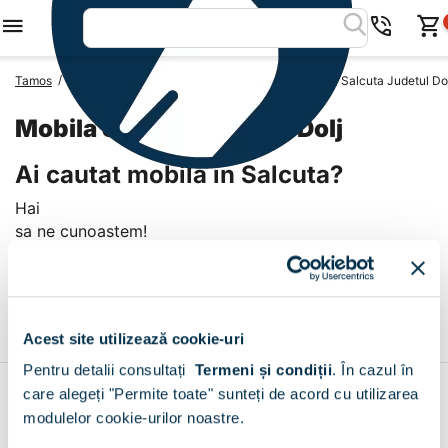
/
/
/
Tamos
Mobila Romania
Mobila Judetul Dolj
Mobila Salcuta Judetul Do
Mobila Salcuta Judetul Dolj
Ai cautat mobila in Salcuta?
Hai
sa ne cunoastem!
Livrare prin curier in Salcuta
+
Acest site utilizează cookie-uri
Pentru detalii consultați
Termeni și condiții
.
În cazul în
care alegeți "Permite toate" sunteți de acord cu utilizarea
Contul meu
modulelor cookie-urilor noastre.