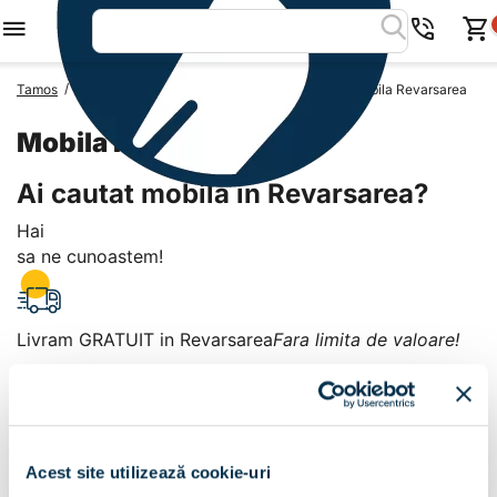
/
/
/
Tamos
Mobila Romania
Mobila Judetul Tulcea
Mobila Revarsarea
Mobila Revarsarea
Ai cautat mobila in Revarsarea?
Hai
sa ne cunoastem!
Livram GRATUIT in Revarsarea
Fara limita de valoare!
+
Plata la livrare sau in magazin
6 modalitati de plata in
Acest site utilizează cookie-uri
Revarsarea