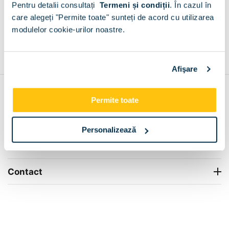
Pentru detalii consultați
Termeni și condiții
.
În cazul în
+
care alegeți "Permite toate" sunteți de acord cu utilizarea
modulelor cookie-urilor noastre.
Grantie de producator 24 luni
Rezolvam orice situatie!
+
Afişare
Contul meu
Permite toate
Info Center
Personalizează
Livrare
Contact