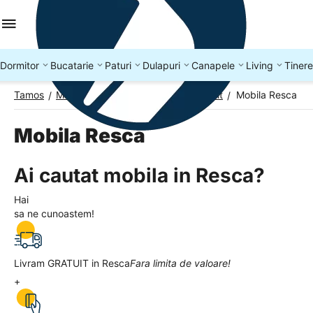
Dormitor
Bucatarie
Paturi
Dulapuri
Canapele
Living
Tinere
Tamos
Mobila Romania
Mobila Judetul Olt
Mobila Resca
/
/
/
Mobila Resca
Ai cautat mobila in Resca?
Hai
sa ne cunoastem!
Livram GRATUIT in Resca
Fara limita de valoare!
+