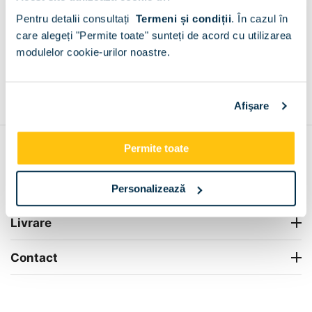
Radu Voda
Pentru detalii consultați
Termeni și condiții
.
În cazul în
+
care alegeți "Permite toate" sunteți de acord cu utilizarea
modulelor cookie-urilor noastre.
Grantie de producator 24 luni
Rezolvam orice situatie!
+
Afişare
Permite toate
Contul meu
Info Center
Personalizează
Livrare
Contact