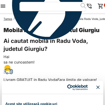
/
/
/
Tamos
Mobila Romania
Mobila Judetul Giurgiu
Mobila Radu Voda, jude
Mobila Radu Voda, judetul Giurgiu
Ai cautat mobila in Radu Voda,
judetul Giurgiu?
Hai
sa ne cunoastem!
Livram GRATUIT in Radu Voda
Fara limita de valoare!
+
Plata la livrare sau in magazin
6 modalitati de plata in
Acest site utilizează cookie-uri