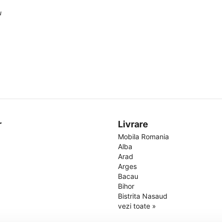
u
r
Livrare
Mobila Romania
Alba
Arad
Arges
Bacau
Bihor
Bistrita Nasaud
vezi toate »