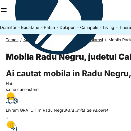
Dormitor
Bucatarie
Paturi
Dulapuri
Canapele
Living
Tinere
Tamos
Mobila Romania
Mobila Judetul Calarasi
Mobila Radu
/
/
/
Mobila Radu Negru, judetul Ca
Ai cautat mobila in Radu Negru,
Hai
sa ne cunoastem!
Livram GRATUIT in Radu Negru
Fara limita de valoare!
+