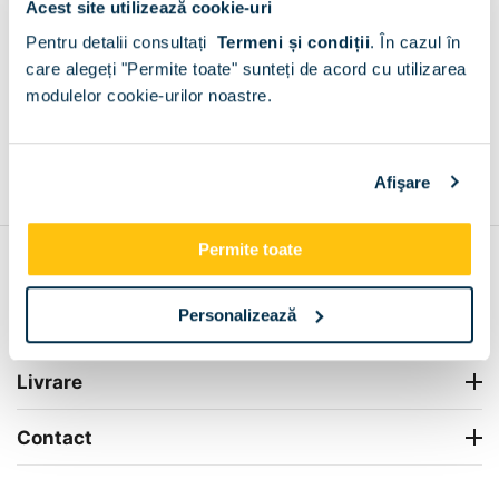
Acest site utilizează cookie-uri
Plata la livrare sau in magazin
6 modalitati de plata in
Pentru detalii consultați
Termeni și condiții
.
În cazul în
Rachitele de Sus
care alegeți "Permite toate" sunteți de acord cu utilizarea
+
modulelor cookie-urilor noastre.
Grantie de producator 24 luni
Rezolvam orice situatie!
Afişare
+
Permite toate
Contul meu
Personalizează
Info Center
Livrare
Contact