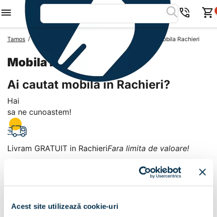
/
/
/
Tamos
Mobila Romania
Mobila Judetul Prahova
Mobila Rachieri
Mobila Rachieri
Ai cautat mobila in Rachieri?
Hai
sa ne cunoastem!
Livram GRATUIT in Rachieri
Fara limita de valoare!
+
Plata la livrare sau in magazin
6 modalitati de plata in
Acest site utilizează cookie-uri
Rachieri