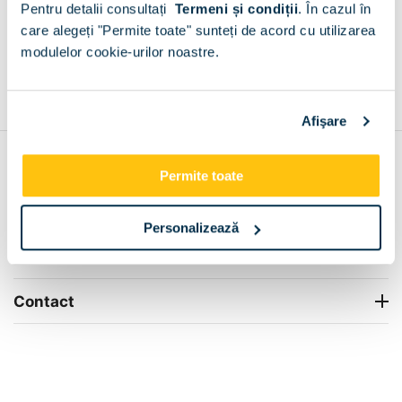
Pentru detalii consultați
Termeni și condiții
.
În cazul în
+
care alegeți "Permite toate" sunteți de acord cu utilizarea
modulelor cookie-urilor noastre.
Grantie de producator 24 luni
Rezolvam orice situatie!
+
Afişare
Contul meu
Permite toate
Info Center
Personalizează
Livrare
Contact