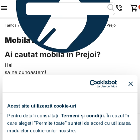
/
/
/
Tamos
Mobila Romania
Mobila Judetul Dolj
Mobila Prejoi
Mobila Prejoi
Ai cautat mobila in Prejoi?
Hai
sa ne cunoastem!
Livrare prin curier in Prejoi
+
Acest site utilizează cookie-uri
Pentru detalii consultați
Termeni și condiții
.
În cazul în
care alegeți "Permite toate" sunteți de acord cu utilizarea
Contul meu
modulelor cookie-urilor noastre.