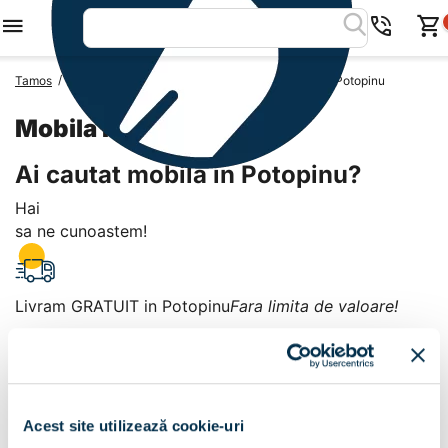
/
/
/
Tamos
Mobila Romania
Mobila Judetul Olt
Mobila Potopinu
Mobila Potopinu
Ai cautat mobila in Potopinu?
Hai
sa ne cunoastem!
Livram GRATUIT in Potopinu
Fara limita de valoare!
+
Plata la livrare sau in magazin
6 modalitati de plata in
Acest site utilizează cookie-uri
Potopinu