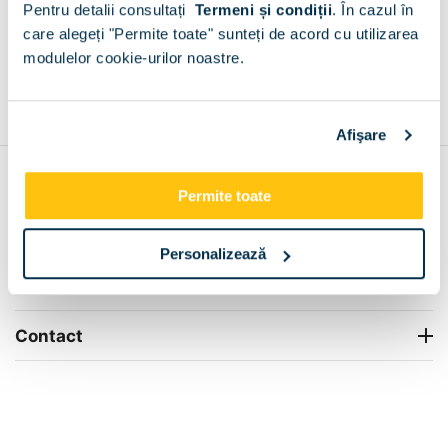
Pentru detalii consultați
Termeni și condiții
.
În cazul în
+
care alegeți "Permite toate" sunteți de acord cu utilizarea
modulelor cookie-urilor noastre.
Grantie de producator 24 luni
Rezolvam orice situatie!
+
Afişare
Contul meu
Permite toate
Info Center
Personalizează
Livrare
Contact