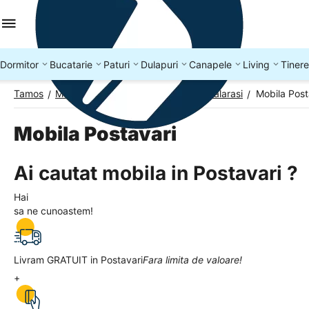
Dormitor
Bucatarie
Paturi
Dulapuri
Canapele
Living
Tinere
Tamos
Mobila Romania
Mobila Judetul Calarasi
Mobila Post
/
/
/
Mobila Postavari
Ai cautat mobila in Postavari ?
Hai
sa ne cunoastem!
Livram GRATUIT in Postavari
Fara limita de valoare!
+