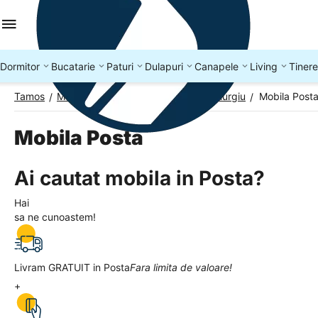
Dormitor
Bucatarie
Paturi
Dulapuri
Canapele
Living
Tinere
Tamos
Mobila Romania
Mobila Judetul Giurgiu
Mobila Post
/
/
/
Mobila Posta
Ai cautat mobila in Posta?
Hai
sa ne cunoastem!
Livram GRATUIT in Posta
Fara limita de valoare!
+