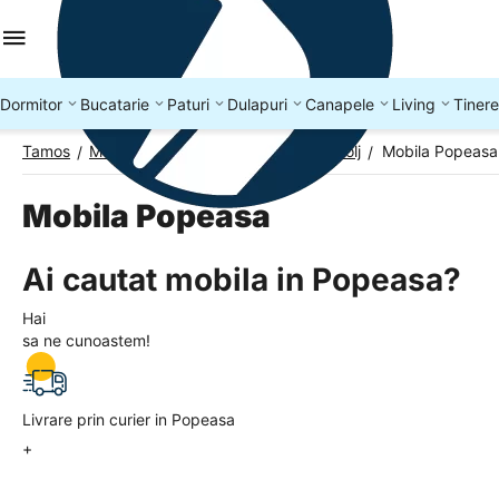
Dormitor
Bucatarie
Paturi
Dulapuri
Canapele
Living
Tinere
Tamos
Mobila Romania
Mobila Judetul Dolj
Mobila Popeasa
/
/
/
Mobila Popeasa
Ai cautat mobila in Popeasa?
Hai
sa ne cunoastem!
Livrare prin curier in Popeasa
+