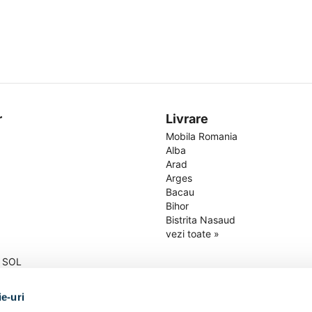
r
Livrare
Mobila Romania
Alba
Arad
Arges
Bacau
Bihor
Bistrita Nasaud
vezi toate »
a SOL
itii
ter personal
ie-uri
-uri