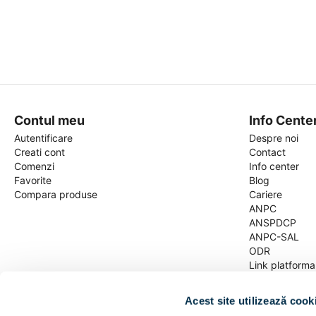
Contul meu
Info Cente
Autentificare
Despre noi
Creati cont
Contact
Comenzi
Info center
Favorite
Blog
Compara produse
Cariere
ANPC
ANSPDCP
ANPC-SAL
ODR
Link platform
Termeni si Cond
Date cu carac
Acest site utilizează cook
Despre Cookie