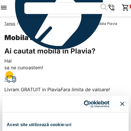
/
/
/
Tamos
Mobila Romania
Mobila Judetul Prahova
Mobila Plavia
Mobila Plavia
Ai cautat mobila in Plavia?
Hai
sa ne cunoastem!
Livram GRATUIT in Plavia
Fara limita de valoare!
+
Plata la livrare sau in magazin
6 modalitati de plata in
Acest site utilizează cookie-uri
Plavia