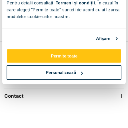
Pentru detalii consultați
Termeni și condiții
.
În cazul în
+
care alegeți "Permite toate" sunteți de acord cu utilizarea
modulelor cookie-urilor noastre.
Grantie de producator 24 luni
Rezolvam orice situatie!
+
Afişare
Contul meu
Permite toate
Info Center
Personalizează
Livrare
Contact