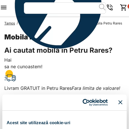
/
/
/
Tamos
Mobila Romania
Mobila Judetul Giurgiu
Mobila Petru Rares
Mobila Petru Rares
Ai cautat mobila in Petru Rares?
Hai
sa ne cunoastem!
Livram GRATUIT in Petru Rares
Fara limita de valoare!
+
Plata la livrare sau in magazin
6 modalitati de plata in
Acest site utilizează cookie-uri
Petru Rares