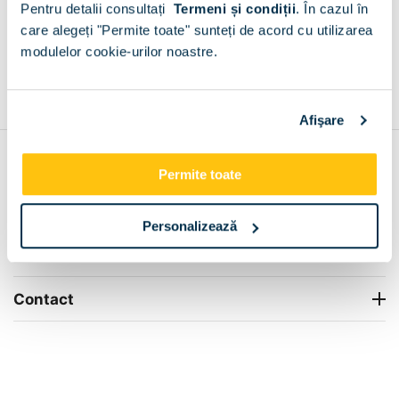
Pentru detalii consultați
Termeni și condiții
.
În cazul în
+
care alegeți "Permite toate" sunteți de acord cu utilizarea
modulelor cookie-urilor noastre.
Grantie de producator 24 luni
Rezolvam orice situatie!
+
Afişare
Contul meu
Permite toate
Info Center
Personalizează
Livrare
Contact