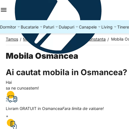
Dormitor
Bucatarie
Paturi
Dulapuri
Canapele
Living
Tinere
Tamos
Mobila Romania
Mobila Judetul Constanta
Mobila 
/
/
/
Mobila Osmancea
Ai cautat mobila in Osmancea?
Hai
sa ne cunoastem!
Livram GRATUIT in Osmancea
Fara limita de valoare!
+