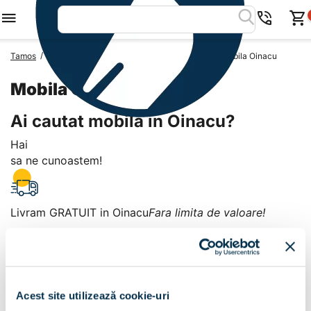
/
/
/
Tamos
Mobila Romania
Mobila Judetul Giurgiu
Mobila Oinacu
Mobila Oinacu
Ai cautat mobila in Oinacu?
Hai
sa ne cunoastem!
Livram GRATUIT in Oinacu
Fara limita de valoare!
+
Plata la livrare sau in magazin
6 modalitati de plata in
Acest site utilizează cookie-uri
Oinacu