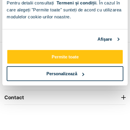
Pentru detalii consultați
Termeni și condiții
.
În cazul în
+
care alegeți "Permite toate" sunteți de acord cu utilizarea
modulelor cookie-urilor noastre.
Grantie de producator 24 luni
Rezolvam orice situatie!
+
Afişare
Contul meu
Permite toate
Info Center
Personalizează
Livrare
Contact