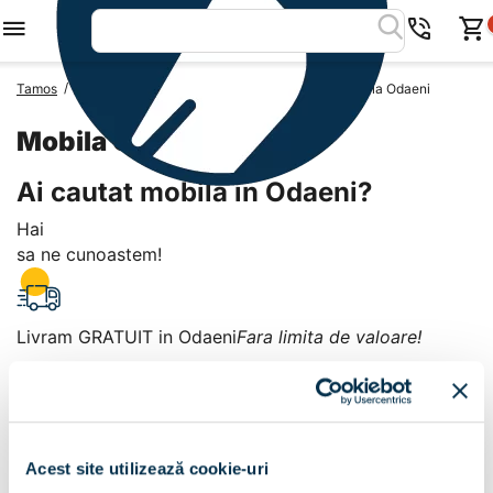
/
/
/
Tamos
Mobila Romania
Mobila Judetul Arges
Mobila Odaeni
Mobila Odaeni
Ai cautat mobila in Odaeni?
Hai
sa ne cunoastem!
Livram GRATUIT in Odaeni
Fara limita de valoare!
+
Plata la livrare sau in magazin
6 modalitati de plata in
Acest site utilizează cookie-uri
Odaeni