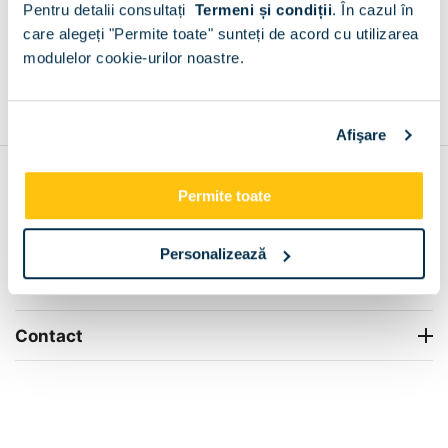
Pentru detalii consultați
Termeni și condiții
.
În cazul în
+
care alegeți "Permite toate" sunteți de acord cu utilizarea
modulelor cookie-urilor noastre.
Grantie de producator 24 luni
Rezolvam orice situatie!
+
Afişare
Contul meu
Permite toate
Info Center
Personalizează
Livrare
Contact