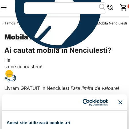
/
/
/
Tamos
Mobila Romania
Mobila Judetul Teleorman
Mobila Nenciulesti
Mobila Nenciulesti
Ai cautat mobila in Nenciulesti?
Hai
sa ne cunoastem!
Livram GRATUIT in Nenciulesti
Fara limita de valoare!
+
Plata la livrare sau in magazin
6 modalitati de plata in
Acest site utilizează cookie-uri
Nenciulesti