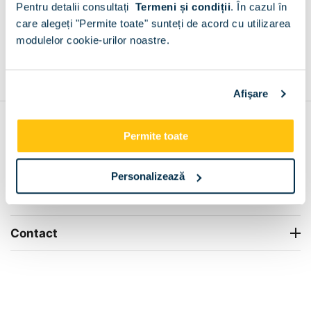
Pentru detalii consultați
Termeni și condiții
.
În cazul în
+
care alegeți "Permite toate" sunteți de acord cu utilizarea
modulelor cookie-urilor noastre.
Grantie de producator 24 luni
Rezolvam orice situatie!
+
Afişare
Contul meu
Permite toate
Info Center
Personalizează
Livrare
Contact