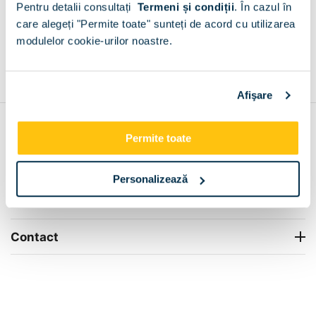
Pentru detalii consultați
Termeni și condiții
.
În cazul în
+
care alegeți "Permite toate" sunteți de acord cu utilizarea
modulelor cookie-urilor noastre.
Grantie de producator 24 luni
Rezolvam orice situatie!
+
Afişare
Contul meu
Permite toate
Info Center
Personalizează
Livrare
Contact