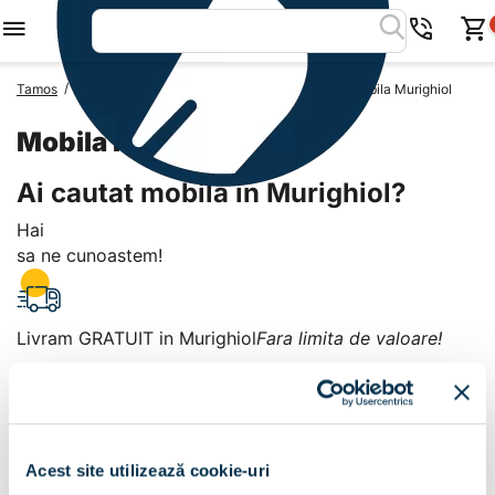
/
/
/
Tamos
Mobila Romania
Mobila Judetul Tulcea
Mobila Murighiol
Mobila Murighiol
Ai cautat mobila in Murighiol?
Hai
sa ne cunoastem!
Livram GRATUIT in Murighiol
Fara limita de valoare!
+
Plata la livrare sau in magazin
6 modalitati de plata in
Acest site utilizează cookie-uri
Murighiol