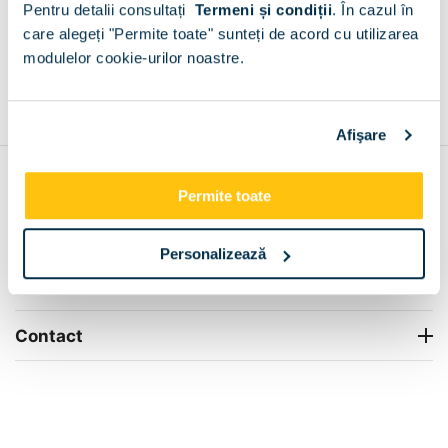
Pentru detalii consultați
Termeni și condiții
.
În cazul în
+
care alegeți "Permite toate" sunteți de acord cu utilizarea
modulelor cookie-urilor noastre.
Grantie de producator 24 luni
Rezolvam orice situatie!
+
Afişare
Contul meu
Permite toate
Info Center
Personalizează
Livrare
Contact