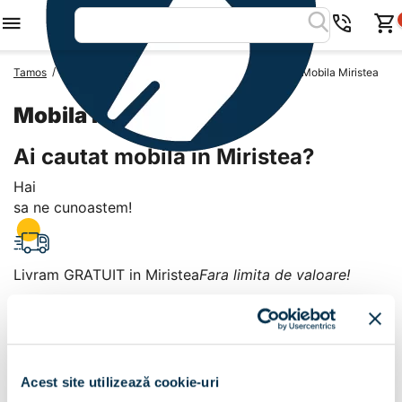
/
/
/
Tamos
Mobila Romania
Mobila Judetul Constanta
Mobila Miristea
Mobila Miristea
Ai cautat mobila in Miristea?
Hai
sa ne cunoastem!
Livram GRATUIT in Miristea
Fara limita de valoare!
+
Plata la livrare sau in magazin
6 modalitati de plata in
Acest site utilizează cookie-uri
Miristea