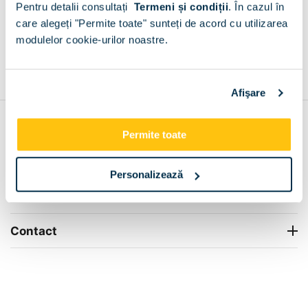
Pentru detalii consultați
Termeni și condiții
.
În cazul în
+
care alegeți "Permite toate" sunteți de acord cu utilizarea
modulelor cookie-urilor noastre.
Grantie de producator 24 luni
Rezolvam orice situatie!
+
Afişare
Contul meu
Permite toate
Info Center
Personalizează
Livrare
Contact