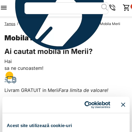
/
/
/
Tamos
Mobila Romania
Mobila Judetul Dambovita
Mobila Merii
Mobila Merii
Ai cautat mobila in Merii?
Hai
sa ne cunoastem!
Livram GRATUIT in Merii
Fara limita de valoare!
+
Plata la livrare sau in magazin
6 modalitati de plata in
Acest site utilizează cookie-uri
Merii