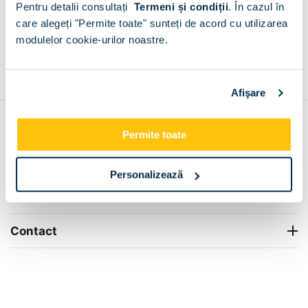
Pentru detalii consultați
Termeni și condiții
.
În cazul în
+
care alegeți "Permite toate" sunteți de acord cu utilizarea
modulelor cookie-urilor noastre.
Grantie de producator 24 luni
Rezolvam orice situatie!
+
Afişare
Contul meu
Permite toate
Info Center
Personalizează
Livrare
Contact