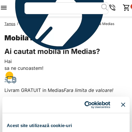
/
/
/
Tamos
Mobila Romania
Mobila Judetul Sibiu
Mobila Medias
Mobila Medias
Ai cautat mobila in Medias?
Hai
sa ne cunoastem!
Livram GRATUIT in Medias
Fara limita de valoare!
+
Plata la livrare sau in magazin
6 modalitati de plata in
Acest site utilizează cookie-uri
Medias