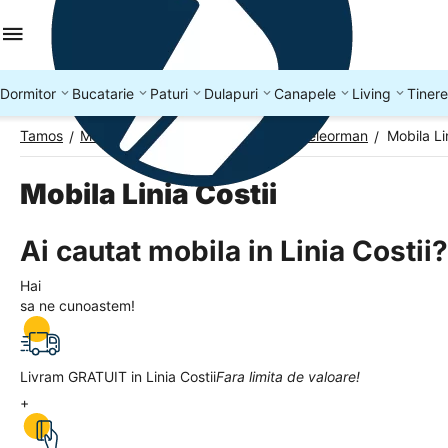
Dormitor
Bucatarie
Paturi
Dulapuri
Canapele
Living
Tinere
Tamos
Mobila Romania
Mobila Judetul Teleorman
Mobila Li
/
/
/
Mobila Linia Costii
Ai cautat mobila in Linia Costii?
Hai
sa ne cunoastem!
Livram GRATUIT in Linia Costii
Fara limita de valoare!
+