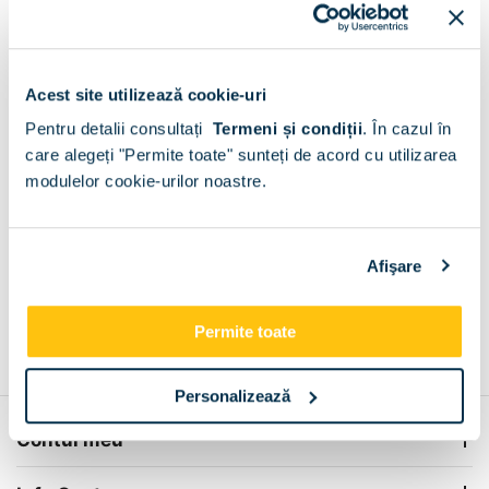
Livram GRATUIT in tot Judetul Mehedinti
Fara limita de
Acest site utilizează cookie-uri
valoare!
Pentru detalii consultați
Termeni și condiții
.
În cazul în
+
care alegeți "Permite toate" sunteți de acord cu utilizarea
modulelor cookie-urilor noastre.
Plata la livrare sau in magazin
6 modalitati de plata
+
Afişare
Permite toate
Grantie de producator 24 luni
Rezolvam orice situatie!
+
Personalizează
Contul meu