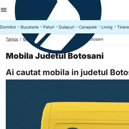
Dormitor
Bucatarie
Paturi
Dulapuri
Canapele
Living
Tinere
Tamos
Mobila Romania
Mobila Judetul Botosani
/
/
Mobila Judetul Botosani
Ai cautat mobila in judetul Bot