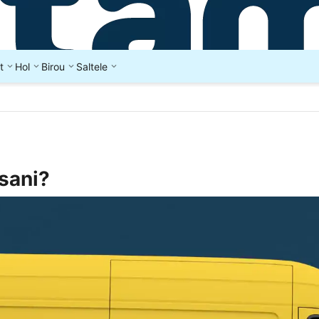
t
Hol
Birou
Saltele
osani?