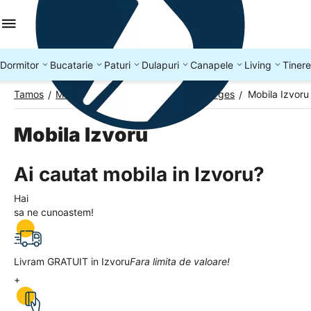
Dormitor
Bucatarie
Paturi
Dulapuri
Canapele
Living
Tinere
Tamos
Mobila Romania
Mobila Judetul Arges
Mobila Izvoru
/
/
/
Mobila Izvoru
Ai cautat mobila in Izvoru?
Hai
sa ne cunoastem!
Livram GRATUIT in Izvoru
Fara limita de valoare!
+