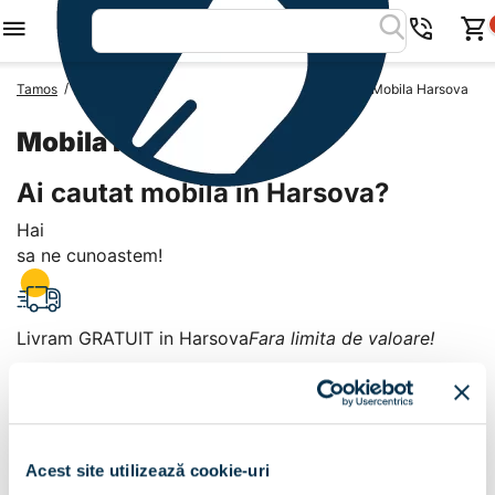
/
/
/
Tamos
Mobila Romania
Mobila Judetul Constanta
Mobila Harsova
Mobila Harsova
Ai cautat mobila in Harsova?
Hai
sa ne cunoastem!
Livram GRATUIT in Harsova
Fara limita de valoare!
+
Plata la livrare sau in magazin
6 modalitati de plata in
Acest site utilizează cookie-uri
Harsova