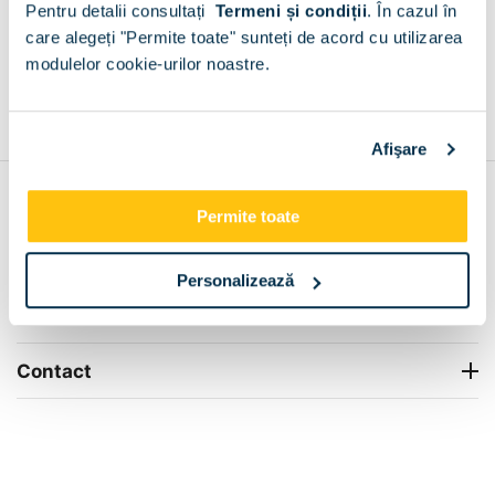
Pentru detalii consultați
Termeni și condiții
.
În cazul în
+
care alegeți "Permite toate" sunteți de acord cu utilizarea
modulelor cookie-urilor noastre.
Grantie de producator 24 luni
Rezolvam orice situatie!
+
Afişare
Contul meu
Permite toate
Info Center
Personalizează
Livrare
Contact