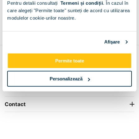
Pentru detalii consultați
Termeni și condiții
.
În cazul în
+
care alegeți "Permite toate" sunteți de acord cu utilizarea
modulelor cookie-urilor noastre.
Grantie de producator 24 luni
Rezolvam orice situatie!
+
Afişare
Contul meu
Permite toate
Info Center
Personalizează
Livrare
Contact