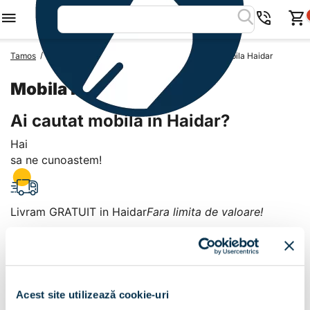
/
/
/
Tamos
Mobila Romania
Mobila Judetul Tulcea
Mobila Haidar
Mobila Haidar
Ai cautat mobila in Haidar?
Hai
sa ne cunoastem!
Livram GRATUIT in Haidar
Fara limita de valoare!
+
Plata la livrare sau in magazin
6 modalitati de plata in
Acest site utilizează cookie-uri
Haidar