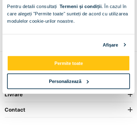
Gura Vitioarei
Pentru detalii consultați
Termeni și condiții
.
În cazul în
+
care alegeți "Permite toate" sunteți de acord cu utilizarea
modulelor cookie-urilor noastre.
Grantie de producator 24 luni
Rezolvam orice situatie!
+
Afişare
Permite toate
Contul meu
Info Center
Personalizează
Livrare
Contact