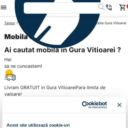
/
/
/
Tamos
Mobila Romania
Mobila Judetul Prahova
Mobila Gura Vitioarei
Mobila Gura Vitioarei
Ai cautat mobila in Gura Vitioarei ?
Hai
sa ne cunoastem!
Livram GRATUIT in Gura Vitioarei
Fara limita de
valoare!
+
Plata la livrare sau in magazin
6 modalitati de plata in
Acest site utilizează cookie-uri