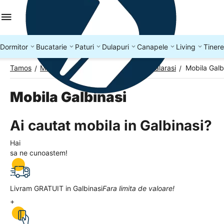
Dormitor
Bucatarie
Paturi
Dulapuri
Canapele
Living
Tinere
Tamos
Mobila Romania
Mobila Judetul Calarasi
Mobila Galb
/
/
/
Mobila Galbinasi
Ai cautat mobila in Galbinasi?
Hai
sa ne cunoastem!
Livram GRATUIT in Galbinasi
Fara limita de valoare!
+