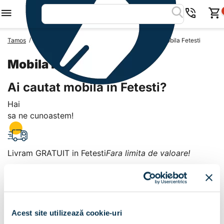
/
/
/
Tamos
Mobila Romania
Mobila Judetul Ialomita
Mobila Fetesti
Mobila Fetesti
Ai cautat mobila in Fetesti?
Hai
sa ne cunoastem!
Livram GRATUIT in Fetesti
Fara limita de valoare!
+
Plata la livrare sau in magazin
6 modalitati de plata in
Acest site utilizează cookie-uri
Fetesti