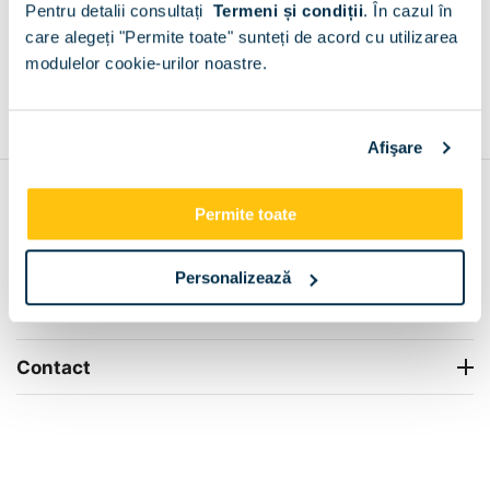
Pentru detalii consultați
Termeni și condiții
.
În cazul în
+
care alegeți "Permite toate" sunteți de acord cu utilizarea
modulelor cookie-urilor noastre.
Grantie de producator 24 luni
Rezolvam orice situatie!
+
Afişare
Contul meu
Permite toate
Info Center
Personalizează
Livrare
Contact