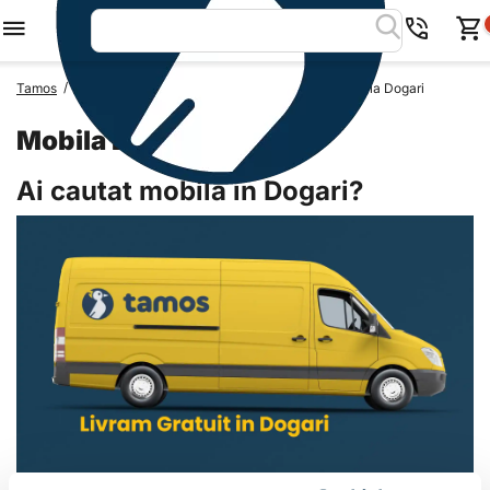
/
/
/
Tamos
Mobila Romania
Mobila Judetul Arges
Mobila Dogari
Mobila Dogari
Ai cautat mobila in Dogari?