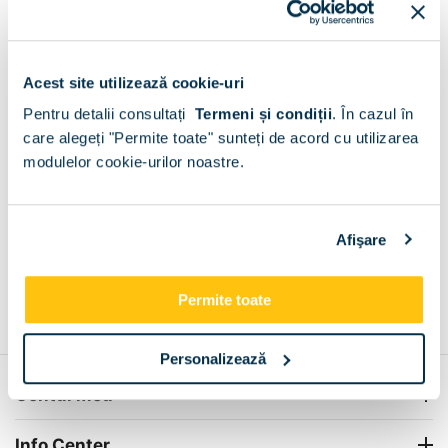
Livram GRATUIT in Dogari
Fara limita de valoare!
Acest site utilizează cookie-uri
+
Pentru detalii consultați
Termeni și condiții
.
În cazul în
care alegeți "Permite toate" sunteți de acord cu utilizarea
modulelor cookie-urilor noastre.
Plata la livrare sau in magazin
6 modalitati de plata in
Dogari
+
Afişare
Grantie de producator 24 luni
Rezolvam orice situatie!
Permite toate
+
Personalizează
Contul meu
Info Center