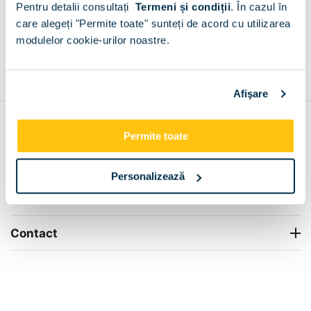
Pentru detalii consultați
Termeni și condiții
.
În cazul în
+
care alegeți "Permite toate" sunteți de acord cu utilizarea
modulelor cookie-urilor noastre.
Grantie de producator 24 luni
Rezolvam orice situatie!
+
Afişare
Contul meu
Permite toate
Info Center
Personalizează
Livrare
Contact