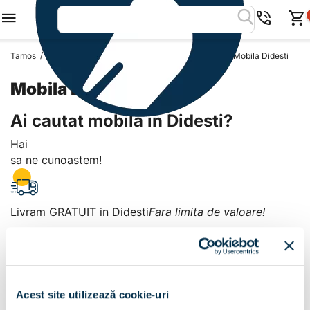
/
/
/
Tamos
Mobila Romania
Mobila Judetul Teleorman
Mobila Didesti
Mobila Didesti
Ai cautat mobila in Didesti?
Hai
sa ne cunoastem!
Livram GRATUIT in Didesti
Fara limita de valoare!
+
Plata la livrare sau in magazin
6 modalitati de plata in
Acest site utilizează cookie-uri
Didesti