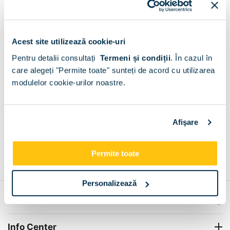
Livram GRATUIT in Deagu de Sus
Fara limita de
valoare!
Acest site utilizează cookie-uri
+
Pentru detalii consultați
Termeni și condiții
.
În cazul în
care alegeți "Permite toate" sunteți de acord cu utilizarea
modulelor cookie-urilor noastre.
Plata la livrare sau in magazin
6 modalitati de plata in
Deagu de Sus​
+
Afişare
Grantie de producator 24 luni
Rezolvam orice situatie!
Permite toate
+
Personalizează
Contul meu
Info Center